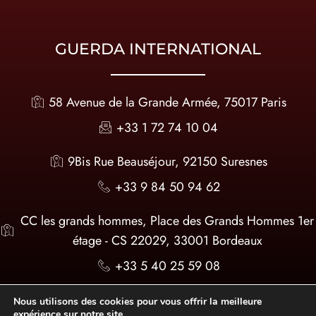
GUERDA INTERNATIONAL
58 Avenue de la Grande Armée, 75017 Paris
+33 1 72 74 10 04
9Bis Rue Beauséjour, 92150 Suresnes
+33 9 84 50 94 62
CC les grands hommes, Place des Grands Hommes 1er
étage - CS 22029, 33001 Bordeaux
+33 5 40 25 59 08
infos@guerda-international.com
Nous utilisons des cookies pour vous offrir la meilleure
expérience sur notre site.