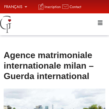
FRANÇAIS
Inscription
Contact
Aller
au
contenu
Agence matrimoniale
internationale milan –
Guerda international