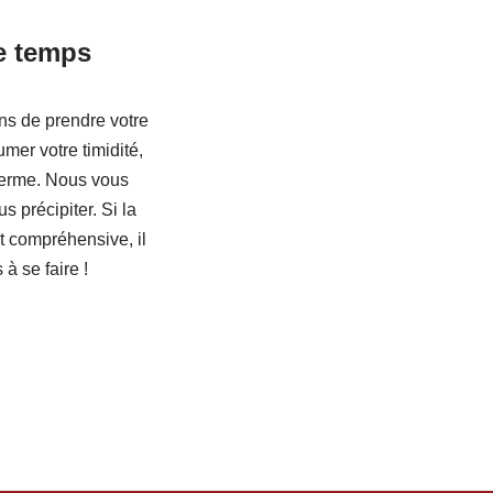
e temps
ns de prendre votre
mer votre timidité,
 terme. Nous vous
s précipiter. Si la
t compréhensive, il
à se faire !