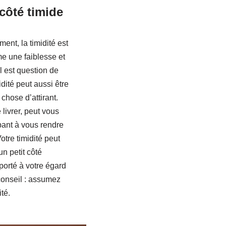
côté timide
t, la timidité est
 une faiblesse et
il est question de
dité peut aussi être
hose d’attirant.
 livrer, peut vous
pant à vous rendre
otre timidité peut
n petit côté
 porté à votre égard
conseil : assumez
ité.