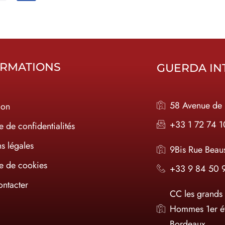
ORMATIONS
GUERDA IN
58 Avenue de 
ion
+33 1 72 74 
e de confidentialités
s légales
9Bis Rue Beau
ue de cookies
+33 9 84 50 
ntacter
CC les grands
Hommes 1er é
Bordeaux